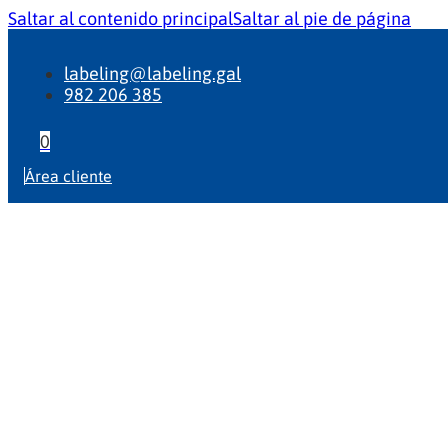
Saltar al contenido principal
Saltar al pie de página
labeling@labeling.gal
982 206 385
0
Área cliente