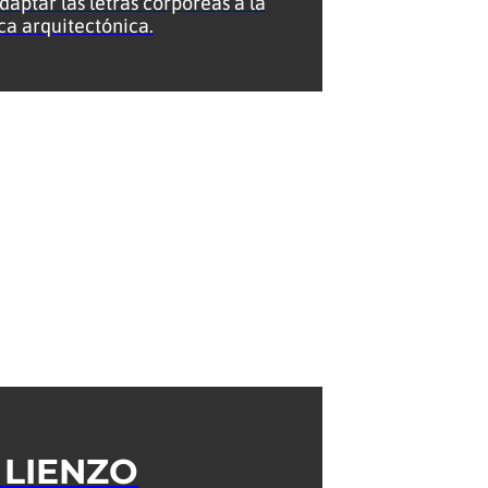
daptar las letras corpóreas a la
ica arquitectónica.
 LIENZO