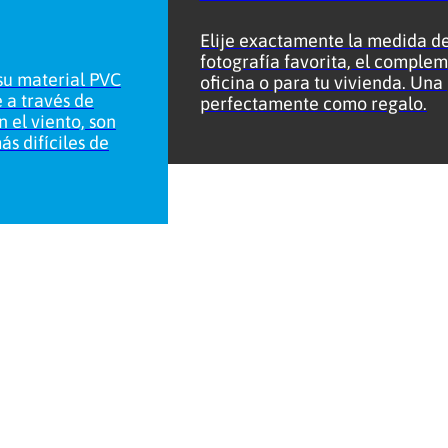
Elije exactamente la medida de
fotografía favorita, el comple
 su material PVC
oficina o para tu vivienda. Una
 a través de
perfectamente como regalo.
 el viento, son
más difíciles de