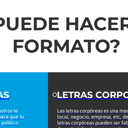
 PUEDE HACE
FORMATO?
AS
LETRAS CORP
otros te
Las letras corpóreas es una ma
para que tu
local, negocio, empresa, etc, de
 público
letras corpóreas pueden ser fa