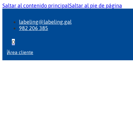
Saltar al contenido principal
Saltar al pie de página
labeling@labeling.gal
982 206 385
0
Área cliente