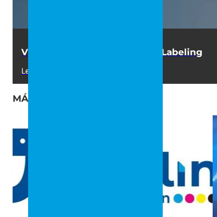
Viste tu local con la ayuda de Labeling
Leer +
MÁS NOTICIAS