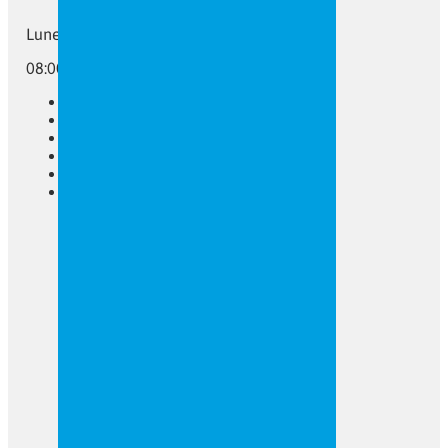
Lunes a Viernes
08:00 - 16:00
Gran Formato
Rotulación de Vehículos
Rótulos
Trabajos a Medida
Noticias
Contacto