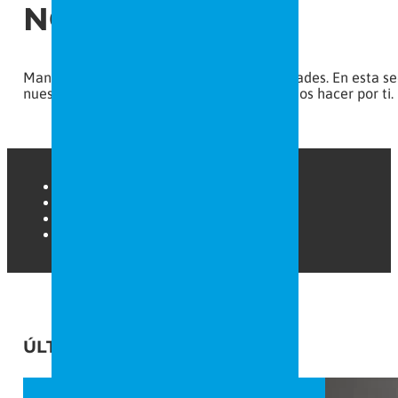
NOTICIAS
Mantente actualizado con todas las novedades. En esta sec
nuestros trabajos y descubre lo que podemos hacer por ti.
Gran Formato
Rotulación de vehículos
Rótulos
Trabajos a medida
ÚLTIMAS NOTICIAS