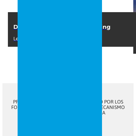
Diseño y rotulación con Labeling
Leer +
PROGRAMA KIT DIGITAL COFINANCIADO POR LOS
FONDOS NEXT GENERATION (EU) DEL MECANISMO
DE RECUPERACIÓN Y RESILENCIA