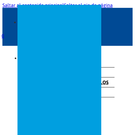
Saltar al contenido principal
Saltar al pie de página
0
INICIO
SERVICIOS
GRAN FORMATO
ROTULACIÓN DE VEHÍCULOS
RÓTULOS
TRABAJOS A MEDIDA
SOBRE NOSOTROS
NOTICIAS
CONTACTO
TIENDA