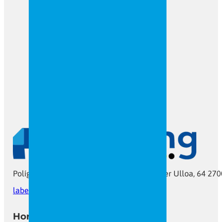
Polígono As Gándaras C7 Ramón María Aller Ulloa, 64 270
labeling@labeling.gal
Tel: 982 206 385
Horario