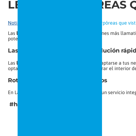
LETRAS CORPÓREAS Q
Noticias
>
Rotulación profesional
>
Letras corpóreas que vis
Las
letras corpóreas
son una de las soluciones más llamativ
potenciales clientes.
Las
letras corpóreas
son una solución rápi
Las
letras corpóreas
son perfectas para adaptarse a tus n
optar por tener
letras corpóreas
para decorar el interior d
Rotulación en las mejores manos
En Labeling te asesoramos y te ofrecemos un servicio inte
#hazlosencilloventeaLabeling