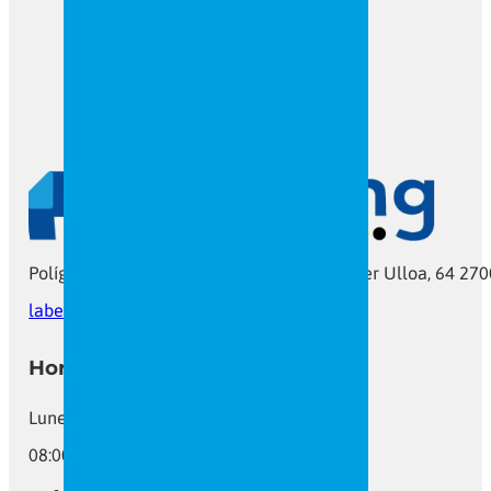
Polígono As Gándaras C7 Ramón María Aller Ulloa, 64 270
labeling@labeling.gal
Tel: 982 206 385
Horario
Lunes a Viernes
08:00 - 16:00