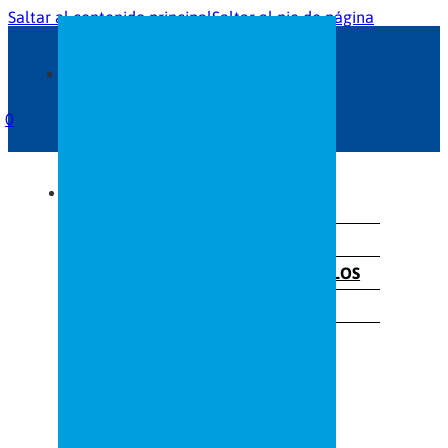
Saltar al contenido principal
Saltar al pie de página
0
INICIO
SERVICIOS
GRAN FORMATO
ROTULACIÓN DE VEHÍCULOS
RÓTULOS
TRABAJOS A MEDIDA
SOBRE NOSOTROS
NOTICIAS
CONTACTO
TIENDA