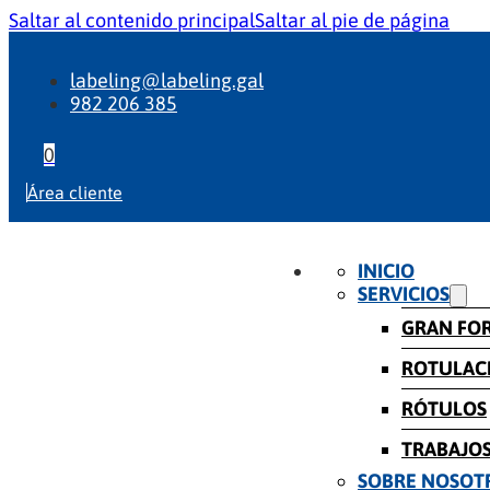
Saltar al contenido principal
Saltar al pie de página
labeling@labeling.gal
982 206 385
0
Área cliente
INICIO
SERVICIOS
GRAN FO
ROTULAC
RÓTULOS
TRABAJOS
SOBRE NOSOT