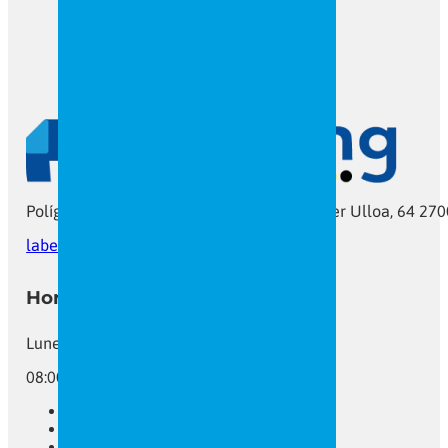
Polígono As Gándaras C7 Ramón María Aller Ulloa, 64 270
labeling@labeling.gal
Tel: 982 206 385
Horario
Lunes a Viernes
08:00 - 16:00
Gran Formato
Rotulación de Vehículos
Rótulos