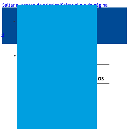
Saltar al contenido principal
Saltar al pie de página
0
INICIO
SERVICIOS
GRAN FORMATO
ROTULACIÓN DE VEHÍCULOS
RÓTULOS
TRABAJOS A MEDIDA
SOBRE NOSOTROS
NOTICIAS
CONTACTO
TIENDA